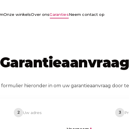
om
Onze winkels
Over ons
Garanties
Neem contact op
Garantieaanvraa
 formulier hieronder in om uw garantieaanvraag door te
2
3
Uw adres
P