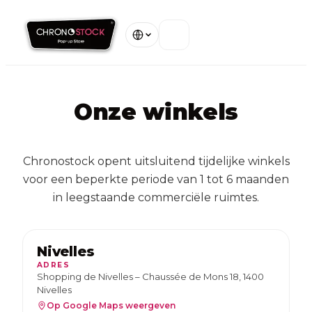
Welkom
Onze winkels
Onze winkels
Over ons
Chronostock opent uitsluitend tijdelijke winkels
voor een beperkte periode van 1 tot 6 maanden
Garanties
in leegstaande commerciële ruimtes.
Neem contact op
Nivelles
ADRES
Bekijk al onze winkels
Shopping de Nivelles – Chaussée de Mons 18, 1400
Nivelles
Op Google Maps weergeven