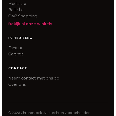
Mediacité
Belle Île
City2 Shopping
Bekijk al onze winkels
IK HEB EEN...
Factuur
Garantie
CONTACT
Neem contact met ons op
Over ons
©
2026
Chronostock.
Alle rechten voorbehouden