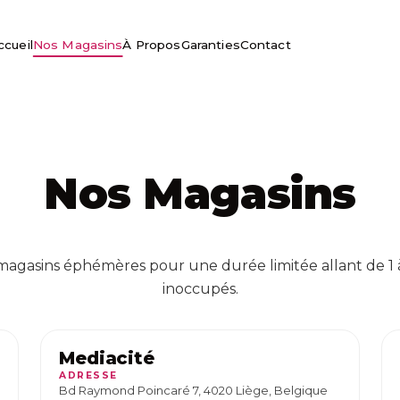
ccueil
Nos Magasins
À Propos
Garanties
Contact
Nos Magasins
gasins éphémères pour une durée limitée allant de 1 
inoccupés.
Mediacité
ADRESSE
Bd Raymond Poincaré 7, 4020 Liège, Belgique