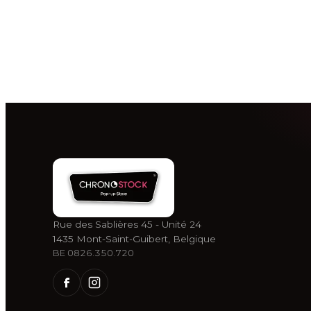
Rue des Sablières 45 - Unité 24
1435 Mont-Saint-Guibert, Belgique
BE 0826.350.720