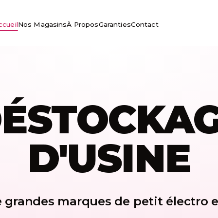
ccueil
Nos Magasins
À Propos
Garanties
Contact
ÉSTOCKA
D'USINE
de grandes marques de petit électro e