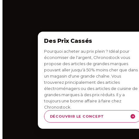
Des Prix Cassés
Pourquoi acheter au prix plein ? Idéal pour
économiser de l'argent, Chronostock vous
propose des articles de grandes marques
pouvant aller jusqu'à 50% moins cher que dans
un magasin d'une grande chaîne. Vous
trouverez principalement des articles
électroménagers ou des articles de cuisine de
grandes marques à des prix réduits. Il y a
toujours une bonne affaire à faire chez
Chronostock.
DÉCOUVRIR LE CONCEPT