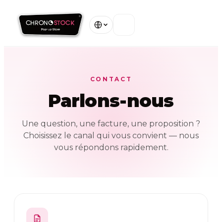
Accueil
CONTACT
Nos Magasins
Parlons-nous
À Propos
Une question, une facture, une proposition ?
Choisissez le canal qui vous convient — nous
Garanties
vous répondons rapidement.
Contact
Voir tous nos magasins