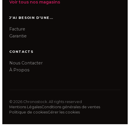
Voir tous nos magasins
J'AI BESOIN D'UNE...
Facture
Garantie
CONTACTS
Nous Contacter
À Propos
©
2026
Chronostock.
All rights reserved
Mentions Légales
Conditions générales de ventes
Politique de cookies
Gérer les cookies