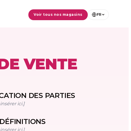
Voir tous nos magasins
FR
DE VENTE
ICATION DES PARTIES
nsérer ici.]
DÉFINITIONS
nsérer ici.]