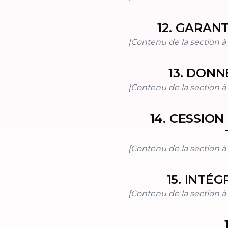
12
.
GARANT
[Contenu de la section à i
13
.
DONNÉ
[Contenu de la section à i
14
.
CESSION
[Contenu de la section à i
15
.
INTÉG
[Contenu de la section à i