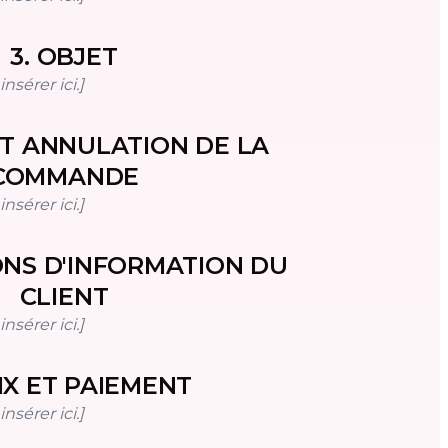
3
.
OBJET
nsérer ici.]
ET ANNULATION DE LA
COMMANDE
nsérer ici.]
ONS D'INFORMATION DU
CLIENT
nsérer ici.]
IX ET PAIEMENT
nsérer ici.]