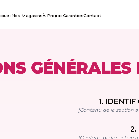
ccueil
Nos Magasins
À Propos
Garanties
Contact
ONS GÉNÉRALES 
1
.
IDENTIF
[Contenu de la section à i
2
.
[Contenu de la section à i