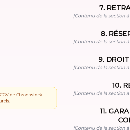
7
.
RETRA
[Contenu de la section à i
8
.
RÉSE
[Contenu de la section à i
9
.
DROIT
[Contenu de la section à i
10
.
R
[Contenu de la section à i
s CGV de Chronostock.
urels.
11
.
GARAN
CO
[Contenu de la section à i