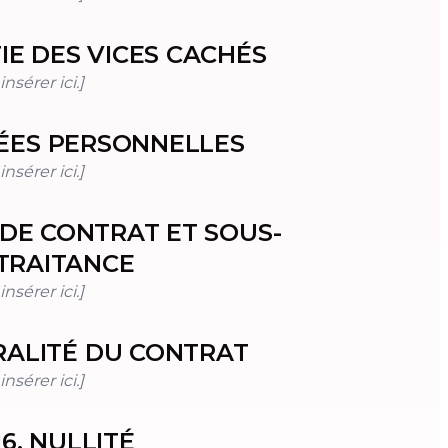
IE DES VICES CACHÉS
nsérer ici.]
ES PERSONNELLES
nsérer ici.]
 DE CONTRAT ET SOUS-
TRAITANCE
nsérer ici.]
RALITÉ DU CONTRAT
nsérer ici.]
16
.
NULLITÉ