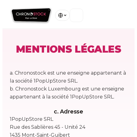
Accueil
MENTIONS LÉGALES
Nos Magasins
À Propos
a.
Chronostock est une enseigne appartenant à
la société 1PopUpStore SRL.
Garanties
b.
Chronostock Luxembourg est une enseigne
appartenant à la société 1PopUpStore SRL.
Contact
c.
Adresse
1PopUpStore SRL
Voir tous nos magasins
Rue des Sablières 45 - Unité 24
1435 Mont-Saint-Guibert