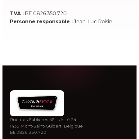
FR
NL
EN
TVA
:
BE 0826.350.720
Personne responsable
:
Jean-Luc Roisin
Rue des Sablières 45 - Unité 24
1435 Mont-Saint-Guibert, Belgique
BE 0826.350.720