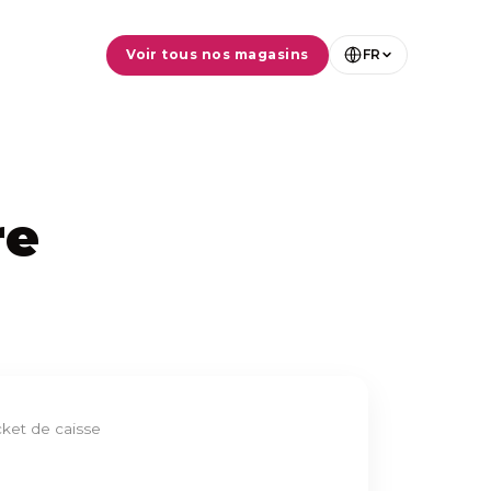
Voir tous nos magasins
FR
re
cket de caisse