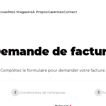
ccueil
Nos Magasins
À Propos
Garanties
Contact
emande de factu
Complétez le formulaire pour demander votre facture.
2
3
Coordonnées de l'entreprise
Ti