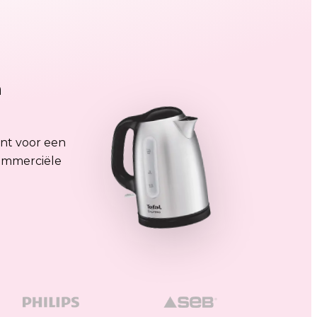
n
ent voor een
commerciële