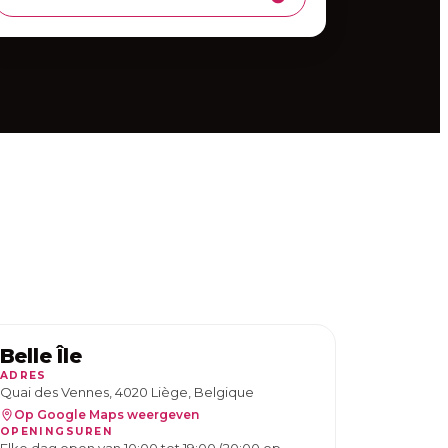
Belle Île
ADRES
Quai des Vennes, 4020 Liège, Belgique
Op Google Maps weergeven
OPENINGSUREN
Elke dag open van 10:00 tot 19:00 (20:00 op