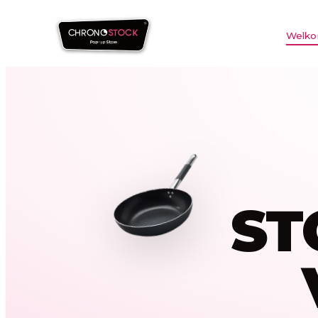
Welk
ST