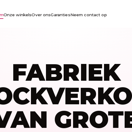
om
Onze winkels
Over ons
Garanties
Neem contact op
FABRIEK
OCKVERK
VAN GROT