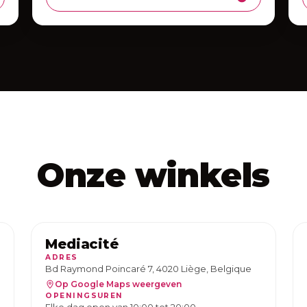
Onze winkels
Mediacité
ADRES
Bd Raymond Poincaré 7, 4020 Liège, Belgique
Op Google Maps weergeven
OPENINGSUREN
Elke dag open van 10:00 tot 20:00.