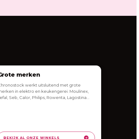
Grote merken
hronostock werkt uitsluitend met grote
erken in elektro en keukengerei. Moulinex,
efal, Seb, Calor, Philips, Rowenta, Lagostina…
BEKIJK AL ONZE WINKELS