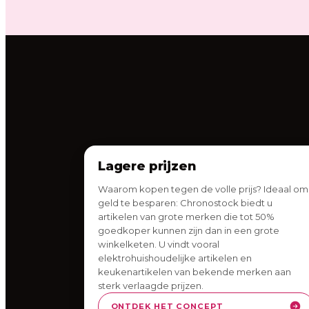
Lagere prijzen
Waarom kopen tegen de volle prijs? Ideaal om
geld te besparen: Chronostock biedt u
artikelen van grote merken die tot 50%
goedkoper kunnen zijn dan in een grote
winkelketen. U vindt vooral
elektrohuishoudelijke artikelen en
keukenartikelen van bekende merken aan
sterk verlaagde prijzen.
ONTDEK HET CONCEPT