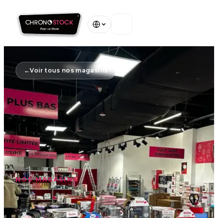
Accueil
←
Voir tous nos magasins
Nos Magasins
À Propos
Garanties
Contact
NOS MAGASINS
Voir tous nos magasins